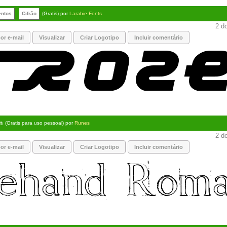
entos
Cifrão
(Gratis) por
Larabie Fonts
2 do
or e-mail
Visualizar
Criar Logotipo
Incluir comentário
n
(Gratis para uso pessoal) por
Runes
2 do
or e-mail
Visualizar
Criar Logotipo
Incluir comentário