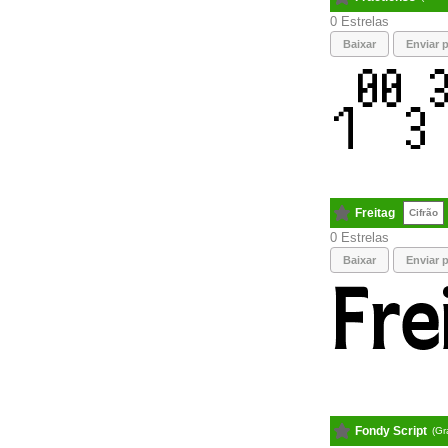
0
Baixar
Enviar p
Freitag
Cifrão
0
Baixar
Enviar p
Fondy Script
(Gr