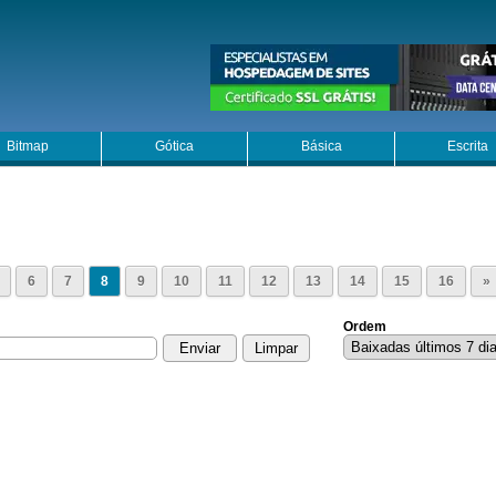
Bitmap
Gótica
Básica
Escrita
6
7
8
9
10
11
12
13
14
15
16
»
Ordem