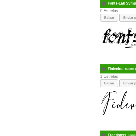
Fonts-Lab Sym
0
Baixar
Enviar p
Fiolenitta
(Gratis
1
Baixar
Enviar p
Fractionss
(Grati