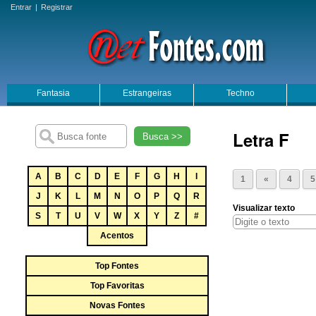
Entrar
|
Registrar
Fantasia
Estrangeiras
Techno
Letra F
Busca >>
A
B
C
D
E
F
G
H
I
1
«
4
5
J
K
L
M
N
O
P
Q
R
Visualizar texto
S
T
U
V
W
X
Y
Z
#
Acentos
Top Fontes
Top Favoritas
Novas Fontes