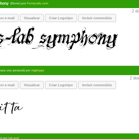
phony
(Demo) por
Fontscafe.com
2 do
or e-mail
Visualizar
Criar Logotipo
Incluir comentário
 para uso pessoal) por
mightype
2 dow
or e-mail
Visualizar
Criar Logotipo
Incluir comentário
s) por
IviLand