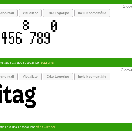
2 dow
or e-mail
Visualizar
Criar Logotipo
Incluir comentário
(Gratis para uso pessoal) por
Zetafonts
2 down
or e-mail
Visualizar
Criar Logotipo
Incluir comentário
atis para uso pessoal) por
Måns Grebäck