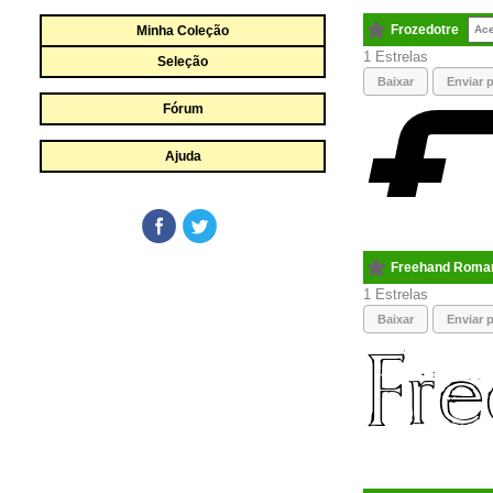
Frozedotre
Minha Coleção
Ac
1
Seleção
Baixar
Enviar p
Fórum
Ajuda
Freehand Roma
1
Baixar
Enviar p