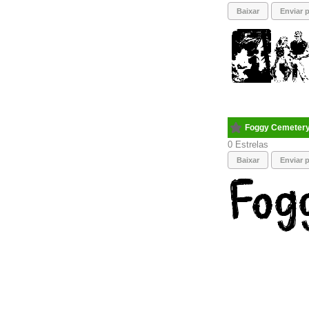
Baixar
Enviar p
Foggy Cemeter
0
Baixar
Enviar p