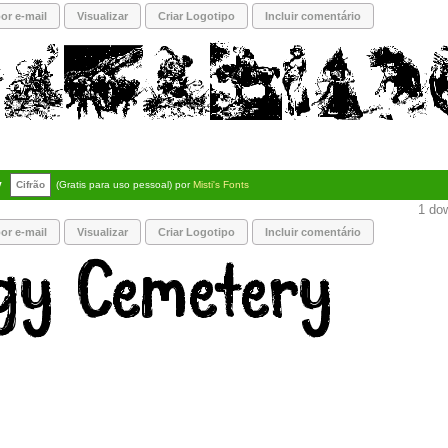
or e-mail
Visualizar
Criar Logotipo
Incluir comentário
y
Cifrão
(Gratis para uso pessoal) por
Misti's Fonts
1 dow
or e-mail
Visualizar
Criar Logotipo
Incluir comentário