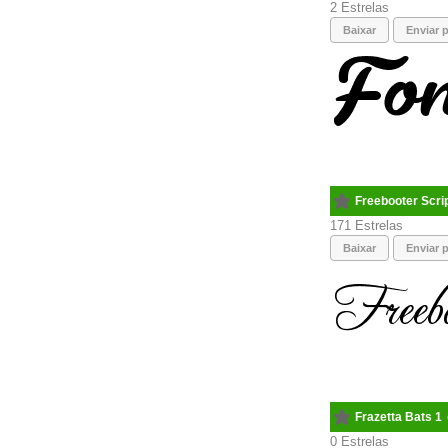
2
Baixar
Enviar p
Freebooter Scri
171
Baixar
Enviar p
Frazetta Bats 1
0