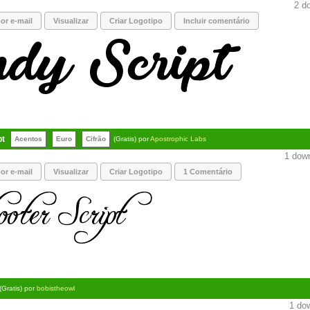
2 do
or e-mail
Visualizar
Criar Logotipo
Incluir comentário
pt
Acentos
Euro
Cifrão
(Gratis) por
Apostrophic Labs
1 down
or e-mail
Visualizar
Criar Logotipo
1 Comentário
(Gratis) por
bobistheowl
1 dow