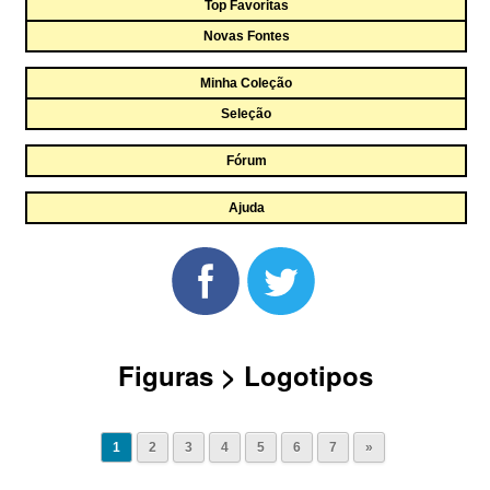
Top Favoritas
Novas Fontes
Minha Coleção
Seleção
Fórum
Ajuda
Figuras > Logotipos
1
2
3
4
5
6
7
»