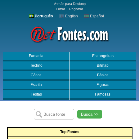
Versão para Desktop
Entrar
|
Registrar
Português
English
Español
Fantasia
Estrangeiras
Techno
Bitmap
Gótica
Básica
Escrita
Figuras
Festas
Famosas
Busca >>
Top Fontes