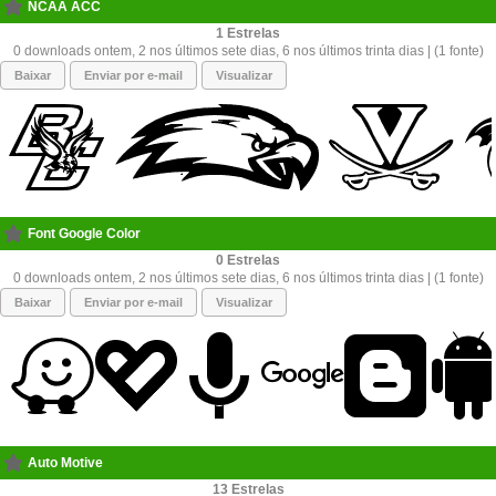
NCAA ACC
1
0 downloads ontem, 2 nos últimos sete dias, 6 nos últimos trinta dias | (1 fonte)
Baixar
Enviar por e-mail
Visualizar
Font Google Color
0
0 downloads ontem, 2 nos últimos sete dias, 6 nos últimos trinta dias | (1 fonte)
Baixar
Enviar por e-mail
Visualizar
Auto Motive
13