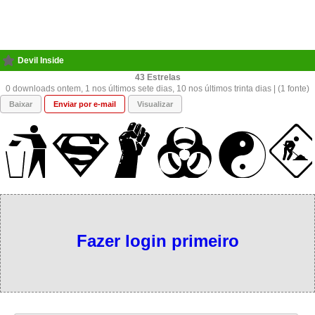
Devil Inside
43
0 downloads ontem, 1 nos últimos sete dias, 10 nos últimos trinta dias | (1 fonte)
Baixar
Enviar por e-mail
Visualizar
Fazer login primeiro