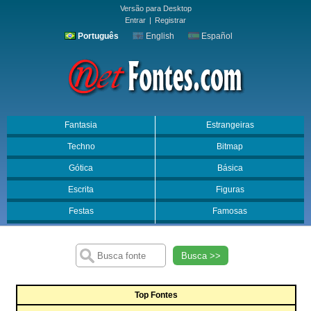
Versão para Desktop
Entrar
|
Registrar
Português
English
Español
Fantasia
Estrangeiras
Techno
Bitmap
Gótica
Básica
Escrita
Figuras
Festas
Famosas
Busca >>
Top Fontes