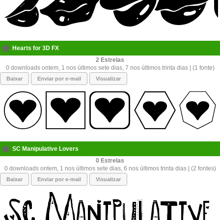
Hearts for 3D FX
2
0 downloads ontem, 1 nos últimos sete dias, 7 nos últimos trinta dias | (1 fonte)
Baixar
Enviar por e-mail
Visualizar
SC Manipulative Lovers
0
0 downloads ontem, 1 nos últimos sete dias, 6 nos últimos trinta dias | (2 fontes)
Baixar
Enviar por e-mail
Visualizar