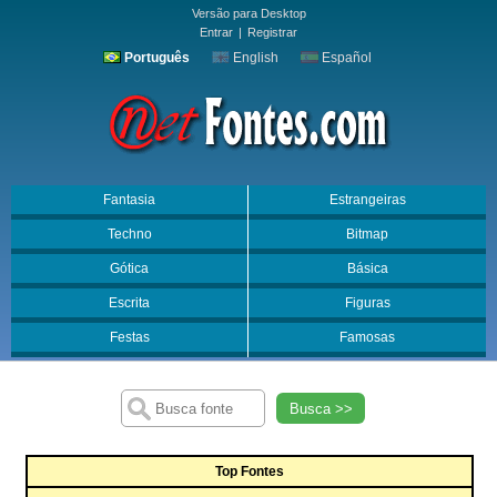
Versão para Desktop
Entrar
|
Registrar
Português
English
Español
Fantasia
Estrangeiras
Techno
Bitmap
Gótica
Básica
Escrita
Figuras
Festas
Famosas
Busca >>
Top Fontes