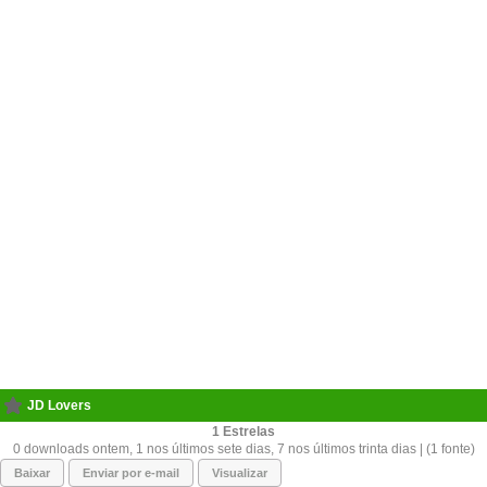
JD Lovers
1
0 downloads ontem, 1 nos últimos sete dias, 7 nos últimos trinta dias | (1 fonte)
Baixar
Enviar por e-mail
Visualizar