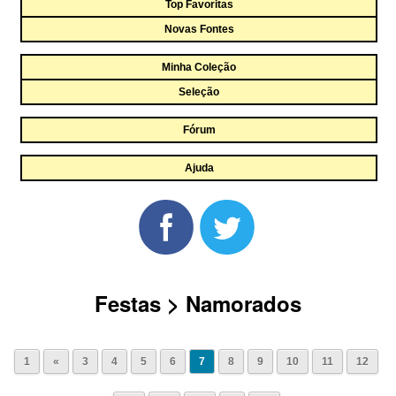
Top Favoritas
Novas Fontes
Minha Coleção
Seleção
Fórum
Ajuda
Festas > Namorados
1
«
3
4
5
6
7
8
9
10
11
12