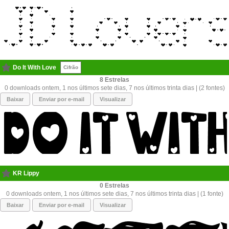
Do It With Love
Cifrão
8
0 downloads ontem, 1 nos últimos sete dias, 7 nos últimos trinta dias | (2 fontes)
Baixar
Enviar por e-mail
Visualizar
KR Lippy
0
0 downloads ontem, 1 nos últimos sete dias, 7 nos últimos trinta dias | (1 fonte)
Baixar
Enviar por e-mail
Visualizar