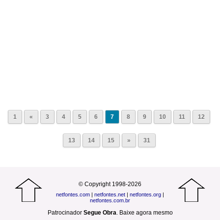
1
«
3
4
5
6
7
8
9
10
11
12
13
14
15
»
31
© Copyright 1998-2026
netfontes.com
|
netfontes.net
|
netfontes.org
|
netfontes.com.br
Patrocinador
Segue Obra
.
Baixe agora mesmo