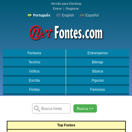
Versão para Desktop
Entrar
|
Registrar
Português
English
Español
Fantasia
Estrangeiras
Techno
Bitmap
Gótica
Básica
Escrita
Figuras
Festas
Famosas
Busca >>
Top Fontes