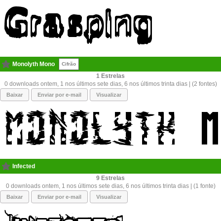
Monolyth Mono
Cifrão
1
0 downloads ontem, 1 nos últimos sete dias, 6 nos últimos trinta dias | (2 fontes)
Baixar
Enviar por e-mail
Visualizar
Infected
9
0 downloads ontem, 1 nos últimos sete dias, 6 nos últimos trinta dias | (1 fonte)
Baixar
Enviar por e-mail
Visualizar