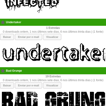
Undertaker
1
0 downloads ontem, 1 nos últimos sete dias, 6 nos últimos trinta dias | (1 fonte)
Baixar
Enviar por e-mail
Visualizar
Bad Grunge
19
0 downloads ontem, 1 nos últimos sete dias, 6 nos últimos trinta dias | (1 fonte)
Baixar
Enviar por e-mail
Visualizar