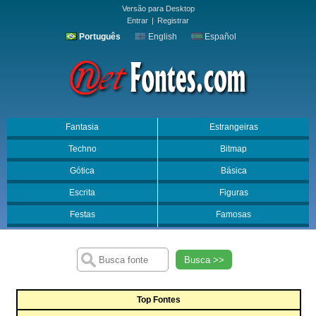
Versão para Desktop
Entrar
|
Registrar
Português
English
Español
Fantasia
Estrangeiras
Techno
Bitmap
Gótica
Básica
Escrita
Figuras
Festas
Famosas
Busca >>
Top Fontes