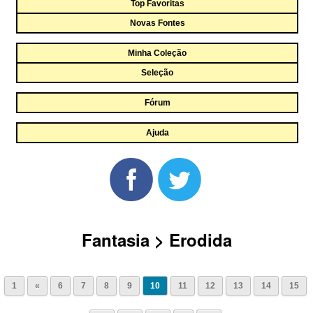
Top Favoritas
Novas Fontes
Minha Coleção
Seleção
Fórum
Ajuda
Fantasia > Erodida
1
«
6
7
8
9
10
11
12
13
14
15