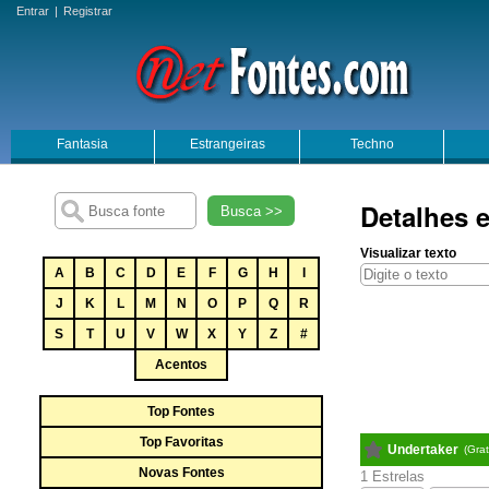
Entrar
|
Registrar
Fantasia
Estrangeiras
Techno
Detalhes 
Busca >>
Visualizar texto
A
B
C
D
E
F
G
H
I
J
K
L
M
N
O
P
Q
R
S
T
U
V
W
X
Y
Z
#
Acentos
Top Fontes
Top Favoritas
Undertaker
(Gra
Novas Fontes
1