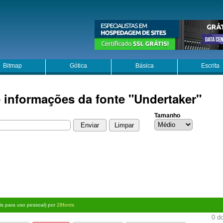
Bitmap
Gótica
Básica
Escrita
e informações da fonte "Undertaker"
Tamanho
tis para uso pessoal) por
28fonts
0 do