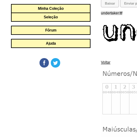
Baixar
Enviar p
Minha Coleção
undertaker.ttf
Seleção
Fórum
Ajuda
Voltar