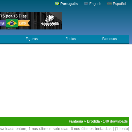
Português
English
Español
Figuras
Festas
Famosas
Fantasia
>
Erodida
- 140
wnloads ontem, 1 nos últimos sete dias, 6 nos últimos trinta dias | (1 fonte)