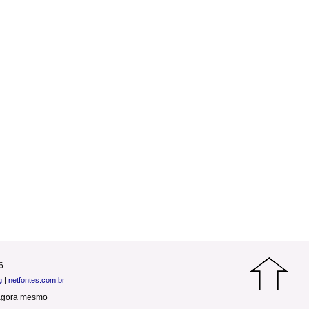
6
g
|
netfontes.com.br
agora mesmo