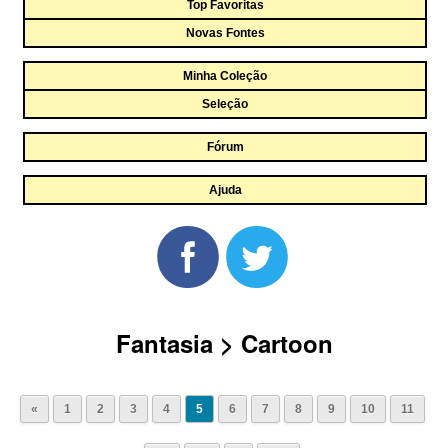
Top Favoritas
Novas Fontes
Minha Coleção
Seleção
Fórum
Ajuda
Fantasia > Cartoon
«
1
2
3
4
5
6
7
8
9
10
11