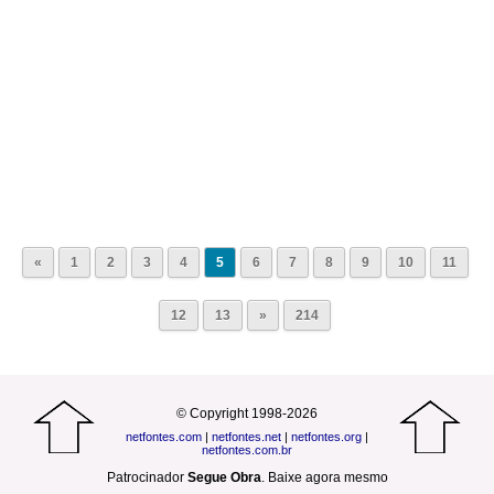
«
1
2
3
4
5
6
7
8
9
10
11
12
13
»
214
© Copyright 1998-2026
netfontes.com
|
netfontes.net
|
netfontes.org
|
netfontes.com.br
Patrocinador
Segue Obra
.
Baixe agora mesmo