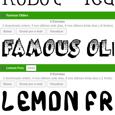
Famous Oldies
0
2 downloads ontem, 4 nos últimos sete dias, 9 nos últimos trinta dias | (4 fontes)
Baixar
Enviar por e-mail
Visualizar
Lemon Frex
Cifrão
0
2 downloads ontem, 4 nos últimos sete dias, 8 nos últimos trinta dias | (1 fonte)
Baixar
Enviar por e-mail
Visualizar