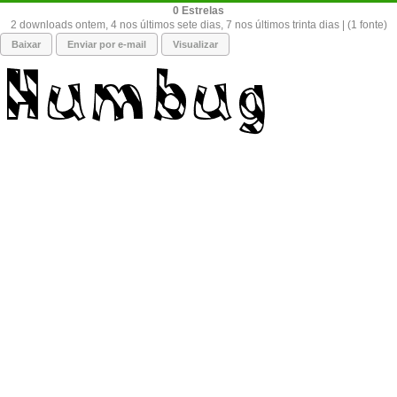
0
2 downloads ontem, 4 nos últimos sete dias, 7 nos últimos trinta dias | (1 fonte)
Baixar
Enviar por e-mail
Visualizar