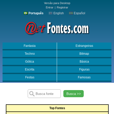
Versão para Desktop
Entrar
|
Registrar
Português
English
Español
Fantasia
Estrangeiras
Techno
Bitmap
Gótica
Básica
Escrita
Figuras
Festas
Famosas
Busca >>
Top Fontes