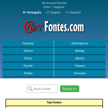
Versão para Desktop
Entrar
|
Registrar
Português
English
Español
Fantasia
Estrangeiras
Techno
Bitmap
Gótica
Básica
Escrita
Figuras
Festas
Famosas
Busca >>
Top Fontes