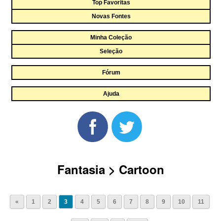
Top Favoritas
Novas Fontes
Minha Coleção
Seleção
Fórum
Ajuda
Fantasia > Cartoon
«
1
2
3
4
5
6
7
8
9
10
11