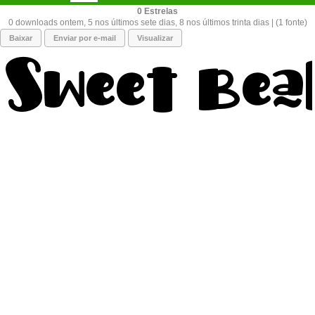
0
0 downloads ontem, 5 nos últimos sete dias, 8 nos últimos trinta dias | (1 fonte)
Baixar
Enviar por e-mail
Visualizar