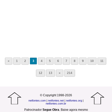
«
1
2
3
4
5
6
7
8
9
10
11
12
13
»
214
© Copyright 1998-2026
netfontes.com
|
netfontes.net
|
netfontes.org
|
netfontes.com.br
Patrocinador
Segue Obra
.
Baixe agora mesmo