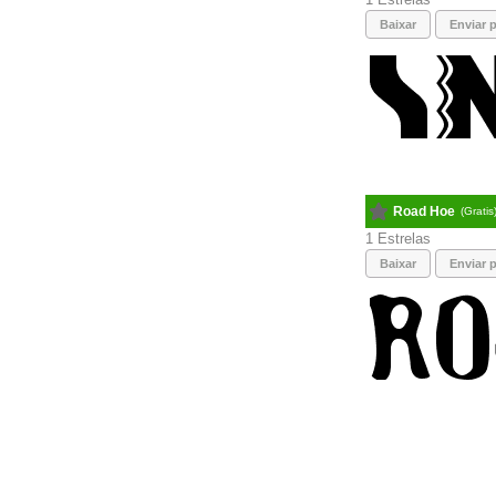
Baixar
Enviar p
Road Hoe
(Gratis
1
Baixar
Enviar p