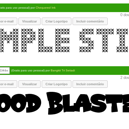
ratis para uso pessoal) por
Chequered Ink
0 dow
or e-mail
Visualizar
Criar Logotipo
Incluir comentário
Cifrão
(Gratis para uso pessoal) por
Bangkit Tri Setiadi
2 dow
or e-mail
Visualizar
Criar Logotipo
Incluir comentário