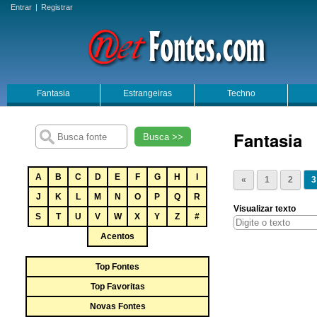
Entrar
|
Registrar
Fantasia
Estrangeiras
Techno
Fantasia
Busca >>
A
B
C
D
E
F
G
H
I
«
1
2
3
J
K
L
M
N
O
P
Q
R
Visualizar texto
S
T
U
V
W
X
Y
Z
#
Acentos
Top Fontes
Top Favoritas
Novas Fontes