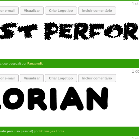
1 do
or e-mail
Visualizar
Criar Logotipo
Incluir comentário
ra uso pessoal) por
Fanastudio
1 do
or e-mail
Visualizar
Criar Logotipo
Incluir comentário
ratis para uso pessoal) por
No Images Fonts
1 do