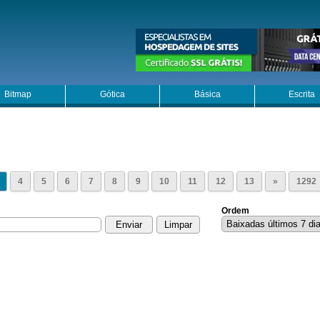
Bitmap
Gótica
Básica
Escrita
4
5
6
7
8
9
10
11
12
13
»
1292
Ordem