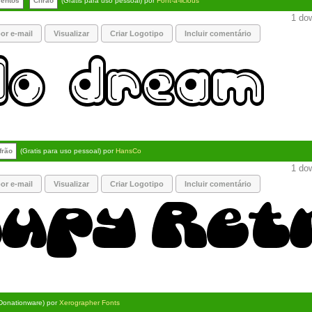
entos
Cifrão
(Gratis para uso pessoal) por
Font-a-licious
1 dow
or e-mail
Visualizar
Criar Logotipo
Incluir comentário
frão
(Gratis para uso pessoal) por
HansCo
1 dow
or e-mail
Visualizar
Criar Logotipo
Incluir comentário
Donationware) por
Xerographer Fonts