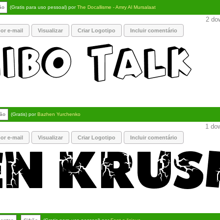
ão
(Gratis para uso pessoal) por
The Docallisme - Amry Al Mursalaat
2 dow
or e-mail
Visualizar
Criar Logotipo
Incluir comentário
rão
(Gratis) por
Bazhen Yurchenko
1 dow
or e-mail
Visualizar
Criar Logotipo
Incluir comentário