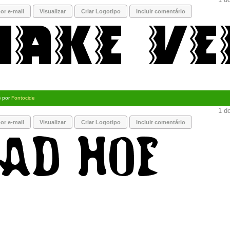
or e-mail
Visualizar
Criar Logotipo
Incluir comentário
) por
Fontocide
1 do
or e-mail
Visualizar
Criar Logotipo
Incluir comentário