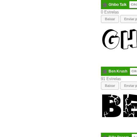
Ghibo Talk
Cifr
0
Baixar
Enviar p
Ben Krush
Cif
91
Baixar
Enviar p