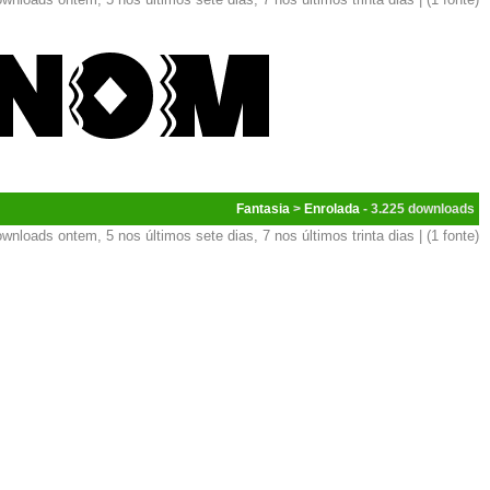
Fantasia
>
Enrolada
- 3.225
wnloads ontem, 5 nos últimos sete dias, 7 nos últimos trinta dias | (1 fonte)