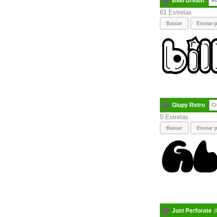
Billo Dream
Ac
81
Baixar
Enviar p
Glupy Retro
Ci
0
Baixar
Enviar p
Just Perforate
(