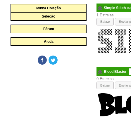
Simple Stitch
Minha Coleção
(G
1
Seleção
Baixar
Enviar p
Fórum
Ajuda
Blood Blaster
0
Baixar
Enviar p