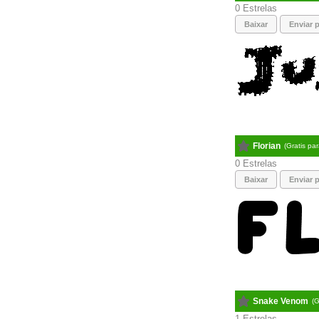
0
Baixar
Enviar p
Florian
(Gratis pa
0
Baixar
Enviar p
Snake Venom
(G
1