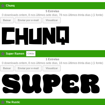
Chunq
5
0 downloads ontem, 8 nos últimos sete dias, 78 nos últimos trinta dias | (1 fonte)
Baixar
Enviar por e-mail
Visualizar
Super Ramen
Cifrão
1
0 downloads ontem, 8 nos últimos sete dias, 18 nos últimos trinta dias | (1 fonte)
Baixar
Enviar por e-mail
Visualizar
The Rustic