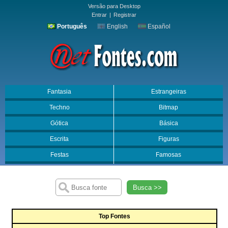
Versão para Desktop
Entrar
|
Registrar
Português
English
Español
Fantasia
Estrangeiras
Techno
Bitmap
Gótica
Básica
Escrita
Figuras
Festas
Famosas
Busca >>
Top Fontes