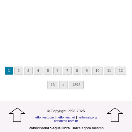
1
2
3
4
5
6
7
8
9
10
11
12
13
»
1292
© Copyright 1998-2026
netfontes.com
|
netfontes.net
|
netfontes.org
|
netfontes.com.br
Patrocinador
Segue Obra
.
Baixe agora mesmo