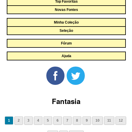
Top Favoritas
Novas Fontes
Minha Coleção
Seleção
Fórum
Ajuda
Fantasia
1
2
3
4
5
6
7
8
9
10
11
12