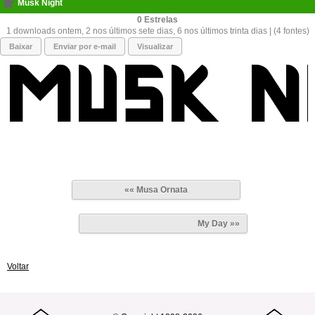
Musk Night
0
1 downloads ontem, 2 nos últimos sete dias, 6 nos últimos trinta dias | (4 fontes)
Baixar
Enviar por e-mail
Visualizar
«« Musa Ornata
My Day »»
Voltar