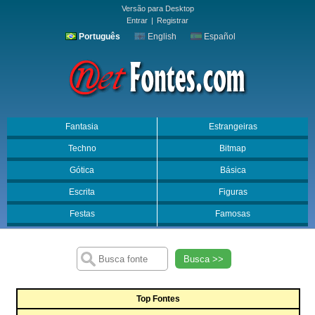
Versão para Desktop
Entrar
|
Registrar
Português
English
Español
Fantasia
Estrangeiras
Techno
Bitmap
Gótica
Básica
Escrita
Figuras
Festas
Famosas
Busca >>
Top Fontes