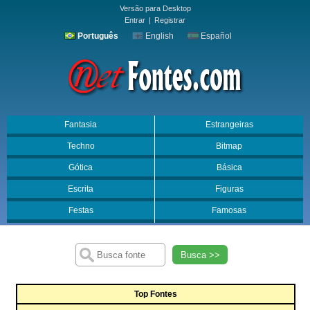
Versão para Desktop
Entrar
|
Registrar
Português
English
Español
Fantasia
Estrangeiras
Techno
Bitmap
Gótica
Básica
Escrita
Figuras
Festas
Famosas
Busca >>
Top Fontes