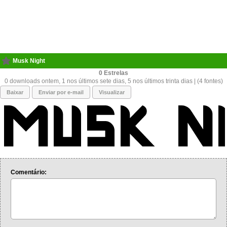
Musk Night
0
0 downloads ontem, 1 nos últimos sete dias, 5 nos últimos trinta dias | (4 fontes)
Baixar
Enviar por e-mail
Visualizar
Comentário: