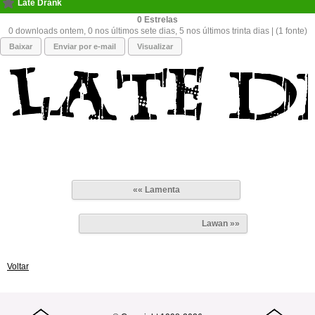
Late Drank
0
0 downloads ontem, 0 nos últimos sete dias, 5 nos últimos trinta dias | (1 fonte)
Baixar
Enviar por e-mail
Visualizar
«« Lamenta
Lawan »»
Voltar