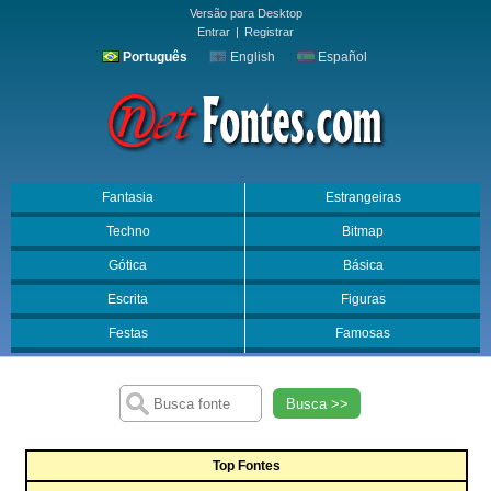
Versão para Desktop
Entrar
|
Registrar
Português
English
Español
Fantasia
Estrangeiras
Techno
Bitmap
Gótica
Básica
Escrita
Figuras
Festas
Famosas
Busca >>
Top Fontes