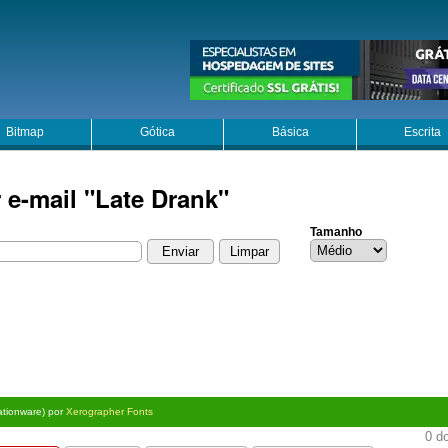
Bitmap
Gótica
Básica
Escrita
 e-mail "Late Drank"
Tamanho
ationware) por
Xerographer Fonts
0 do