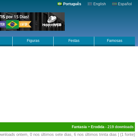
Português
English
Español
Figuras
Festas
Famosas
Fantasia
>
Erodida
- 219
wnloads ontem, 0 nos últimos sete dias, 6 nos últimos trinta dias | (1 fonte)