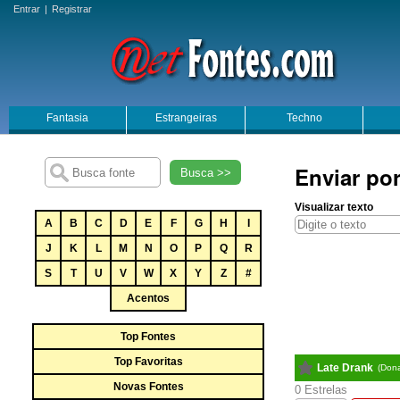
Entrar
|
Registrar
Fantasia
Estrangeiras
Techno
Enviar por
Busca >>
Visualizar texto
A
B
C
D
E
F
G
H
I
J
K
L
M
N
O
P
Q
R
S
T
U
V
W
X
Y
Z
#
Acentos
Top Fontes
Top Favoritas
Late Drank
(Don
Novas Fontes
0