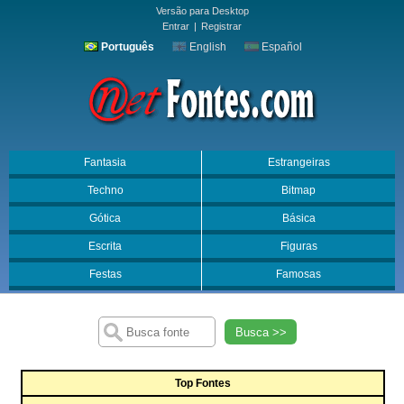
Versão para Desktop
Entrar
|
Registrar
Português
English
Español
Fantasia
Estrangeiras
Techno
Bitmap
Gótica
Básica
Escrita
Figuras
Festas
Famosas
Busca >>
Top Fontes