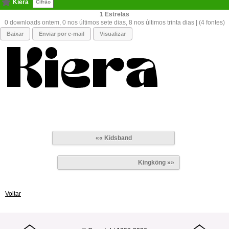
Kiera
Cifrão
1
0 downloads ontem, 0 nos últimos sete dias, 8 nos últimos trinta dias | (4 fontes)
Baixar
Enviar por e-mail
Visualizar
«« Kidsband
Kingköng »»
Voltar