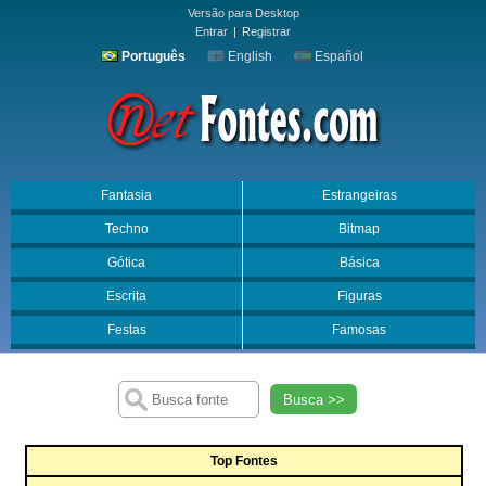
Versão para Desktop
Entrar
|
Registrar
Português
English
Español
Fantasia
Estrangeiras
Techno
Bitmap
Gótica
Básica
Escrita
Figuras
Festas
Famosas
Busca >>
Top Fontes