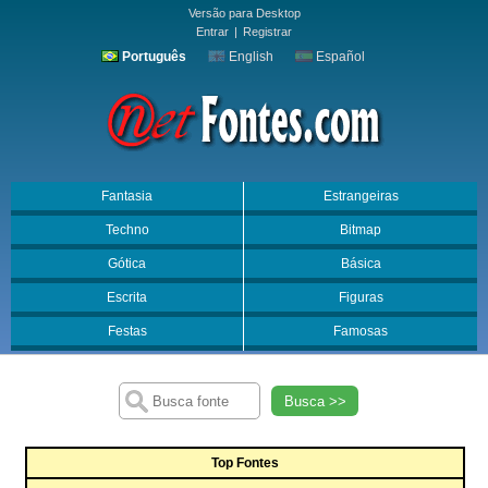
Versão para Desktop
Entrar
|
Registrar
Português
English
Español
Fantasia
Estrangeiras
Techno
Bitmap
Gótica
Básica
Escrita
Figuras
Festas
Famosas
Busca >>
Top Fontes