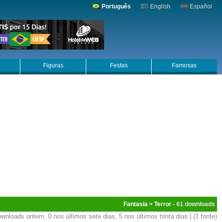
Português
English
Español
Figuras
Festas
Famosas
Fantasia
>
Terror
- 61
wnloads ontem, 0 nos últimos sete dias, 5 nos últimos trinta dias | (1 fonte)