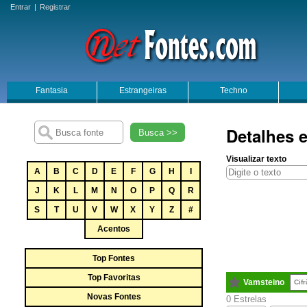
Entrar
|
Registrar
Fantasia
Estrangeiras
Techno
Detalhes 
Busca >>
Visualizar texto
A
B
C
D
E
F
G
H
I
J
K
L
M
N
O
P
Q
R
S
T
U
V
W
X
Y
Z
#
Acentos
Top Fontes
Top Favoritas
Vamsteino
Cif
Novas Fontes
0