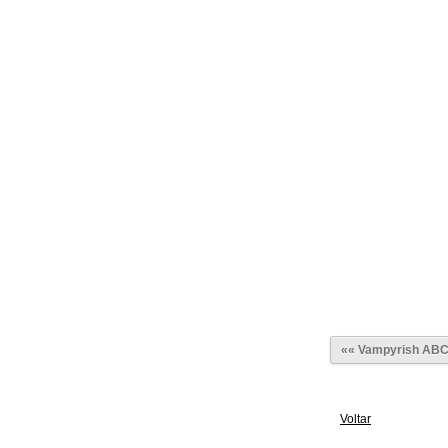
«« Vampyrish AB
Voltar