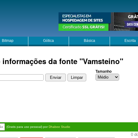
Bitmap
Gótica
Básica
Escrita
e informações da fonte "Vamsteino"
Tamanho
rão
(Gratis para uso pessoal) por
Dhabee Studio
0 do