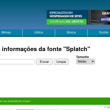
Bitmap
Gótica
Básica
Escrita
e informações da fonte "Splatch"
Tamanho
ara uso pessoal) por
imagex
0 do