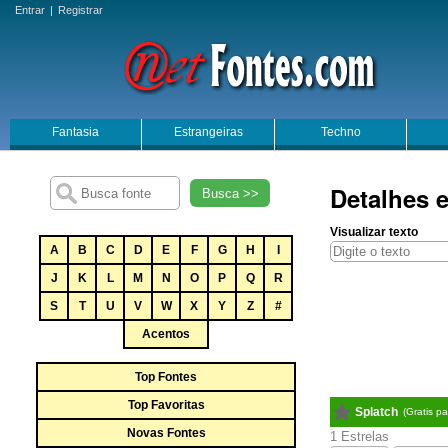
Entrar
|
Registrar
Fantasia
Estrangeiras
Techno
Detalhes 
Busca >>
Visualizar texto
A
B
C
D
E
F
G
H
I
J
K
L
M
N
O
P
Q
R
S
T
U
V
W
X
Y
Z
#
Acentos
Top Fontes
Top Favoritas
Splatch
(Gratis p
Novas Fontes
1