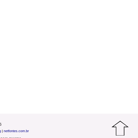
6
g
|
netfontes.com.br