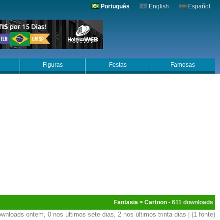
Português
English
Español
Figuras
Festas
Famosas
Fantasia
>
Cartoon
- 611
wnloads ontem, 0 nos últimos sete dias, 2 nos últimos trinta dias | (1 fonte)