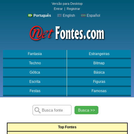
Versão para Desktop
Entrar
|
Registrar
Português
English
Español
Fantasia
Estrangeiras
Techno
Bitmap
Gótica
Básica
Escrita
Figuras
Festas
Famosas
Busca >>
Top Fontes