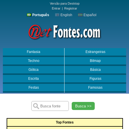
Versão para Desktop
Entrar
|
Registrar
Português
English
Español
Fantasia
Estrangeiras
Techno
Bitmap
Gótica
Básica
Escrita
Figuras
Festas
Famosas
Busca >>
Top Fontes