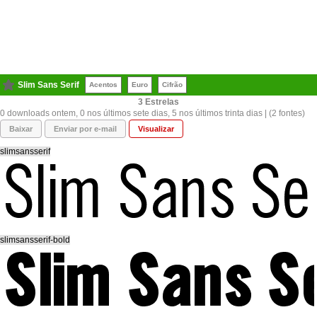
Slim Sans Serif
Acentos
Euro
Cifrão
3
0 downloads ontem, 0 nos últimos sete dias, 5 nos últimos trinta dias | (2 fontes)
Baixar
Enviar por e-mail
Visualizar
slimsansserif
slimsansserif-bold