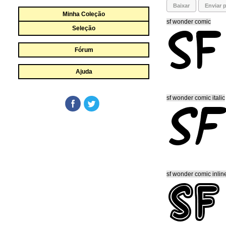
Baixar
Enviar p
Minha Coleção
sf wonder comic
Seleção
Fórum
Ajuda
sf wonder comic italic
sf wonder comic inlin