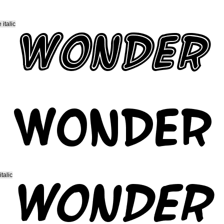
 italic
talic