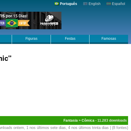
Português
English
Español
Figuras
Festas
Famosas
mic"
Fantasia
>
Cômica
- 11.283
nloads ontem, 1 nos últimos sete dias, 4 nos últimos trinta dias | (8 fontes)