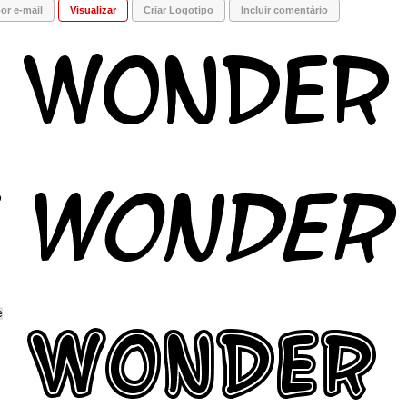
or e-mail
Visualizar
Criar Logotipo
Incluir comentário
e