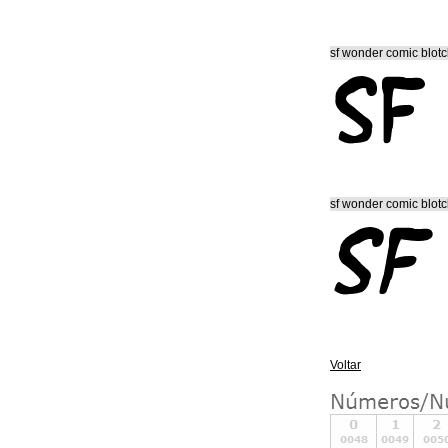
sf wonder comic blot
sf wonder comic blotch
Voltar