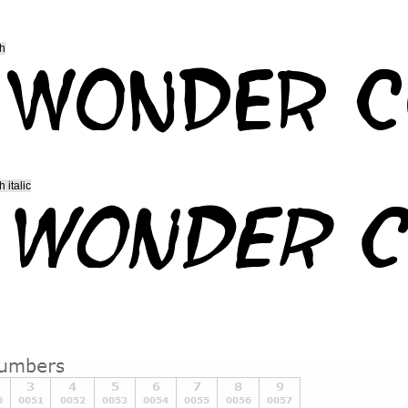
ch
 italic