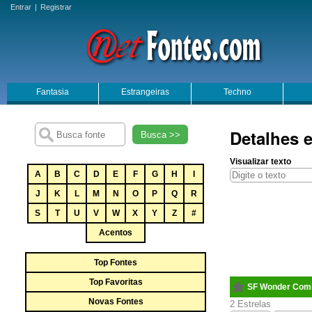
Entrar
|
Registrar
Fantasia
Estrangeiras
Techno
Detalhes 
Busca >>
Visualizar texto
A
B
C
D
E
F
G
H
I
J
K
L
M
N
O
P
Q
R
S
T
U
V
W
X
Y
Z
#
Acentos
Top Fontes
Top Favoritas
SF Wonder Com
Novas Fontes
2