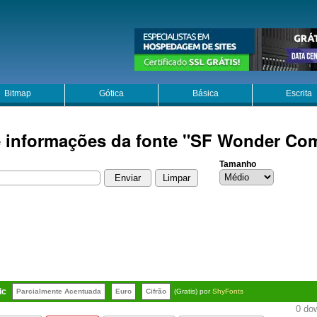
Bitmap
Gótica
Básica
Escrita
e informações da fonte "SF Wonder Co
Tamanho
ic
Parcialmente Acentuada
Euro
Cifrão
(Gratis) por
ShyFonts
0 dow