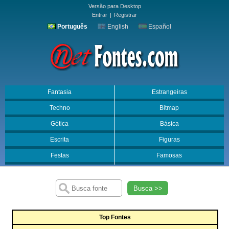
Versão para Desktop
Entrar
|
Registrar
Português
English
Español
Fantasia
Estrangeiras
Techno
Bitmap
Gótica
Básica
Escrita
Figuras
Festas
Famosas
Busca >>
Top Fontes