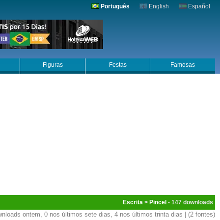
Português
English
Español
Figuras
Festas
Famosas
Escrita
>
Pincel
- 147
nloads ontem, 0 nos últimos sete dias, 4 nos últimos trinta dias | (2 fontes)