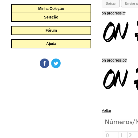
Baixar
Enviar p
Minha Coleção
on progress.ttf
Seleção
Fórum
Ajuda
on progress.otf
Voltar