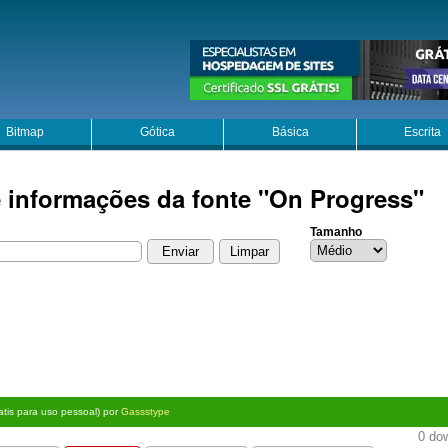
Bitmap
Gótica
Básica
Escrita
e informações da fonte "On Progress"
Tamanho
atis para uso pessoal) por
Gassstype
0 dow