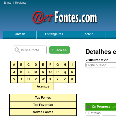
Entrar
|
Registrar
Fantasia
Estrangeiras
Techno
Detalhes 
Busca >>
Visualizar texto
A
B
C
D
E
F
G
H
I
J
K
L
M
N
O
P
Q
R
S
T
U
V
W
X
Y
Z
#
Acentos
Top Fontes
Top Favoritas
On Progress
(Gr
Novas Fontes
0