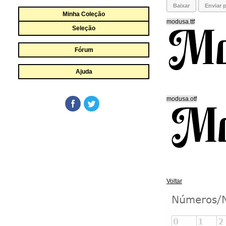
Baixar
Enviar p
Minha Coleção
modusa.ttf
Seleção
Fórum
Ajuda
modusa.otf
Voltar