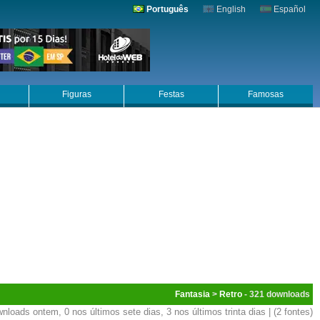
Português
English
Español
Figuras
Festas
Famosas
Fantasia
>
Retro
- 321
nloads ontem, 0 nos últimos sete dias, 3 nos últimos trinta dias | (2 fontes)