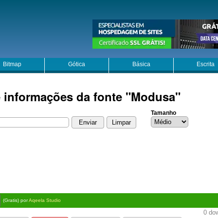
Bitmap
Gótica
Básica
Escrita
e informações da fonte "Modusa"
Tamanho
(Gratis) por
Aqeela Studio
0 dow