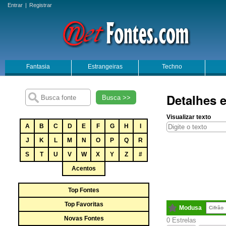
Entrar
|
Registrar
Fantasia
Estrangeiras
Techno
Detalhes 
Busca >>
Visualizar texto
A
B
C
D
E
F
G
H
I
J
K
L
M
N
O
P
Q
R
S
T
U
V
W
X
Y
Z
#
Acentos
Top Fontes
Top Favoritas
Modusa
Cifrão
Novas Fontes
0