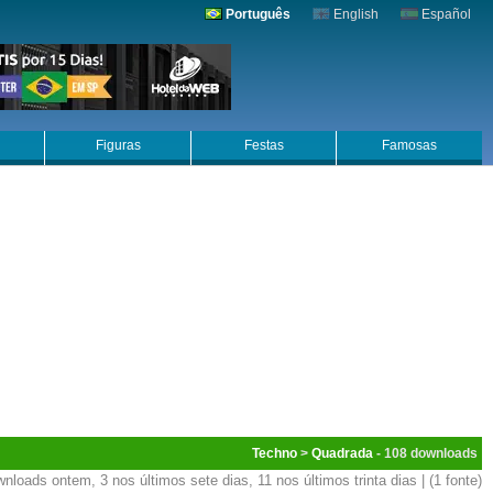
Português
English
Español
Figuras
Festas
Famosas
Techno
>
Quadrada
- 108
nloads ontem, 3 nos últimos sete dias, 11 nos últimos trinta dias | (1 fonte)