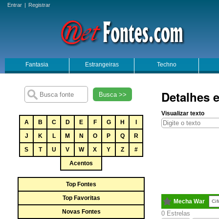
Entrar
|
Registrar
Fantasia
Estrangeiras
Techno
Detalhes 
Busca >>
Visualizar texto
A
B
C
D
E
F
G
H
I
J
K
L
M
N
O
P
Q
R
S
T
U
V
W
X
Y
Z
#
Acentos
Top Fontes
Top Favoritas
Mecha War
Cif
Novas Fontes
0