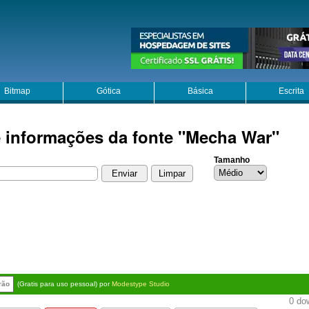
Bitmap
Gótica
Básica
Escrita
e informações da fonte "Mecha War"
Tamanho
rão
(Gratis para uso pessoal) por
Modestype Studio
0 dow