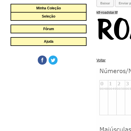
Baixar
Enviar p
Minha Coleção
ktf-roadstar.ttf
Seleção
Fórum
Ajuda
Voltar