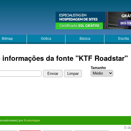
Bitmap
Gótica
Básica
Escrita
e informações da fonte "KTF Roadstar"
Tamanho
Donationware) por
Kustomtype
0 do