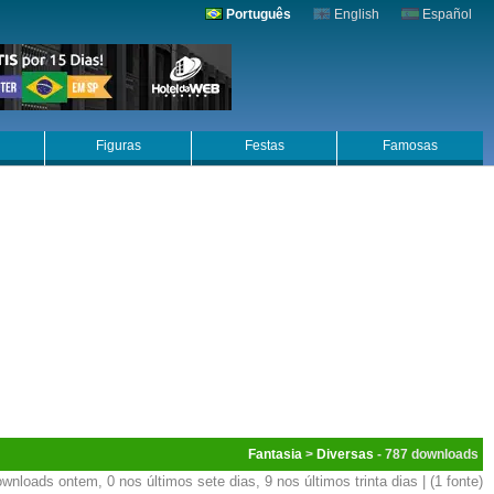
Português
English
Español
Figuras
Festas
Famosas
Fantasia
>
Diversas
- 787
wnloads ontem, 0 nos últimos sete dias, 9 nos últimos trinta dias | (1 fonte)