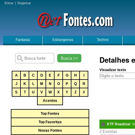
Entrar
|
Registrar
Fantasia
Estrangeiras
Techno
Detalhes 
Busca >>
Visualizar texto
A
B
C
D
E
F
G
H
I
J
K
L
M
N
O
P
Q
R
S
T
U
V
W
X
Y
Z
#
Acentos
Top Fontes
Top Favoritas
KTF Roadstar
(
Novas Fontes
2