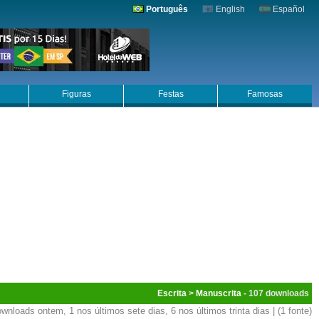
Português
English
Español
Figuras
Festas
Famosas
Escrita
>
Manuscrita
- 107
wnloads ontem, 1 nos últimos sete dias, 6 nos últimos trinta dias | (1 fonte)