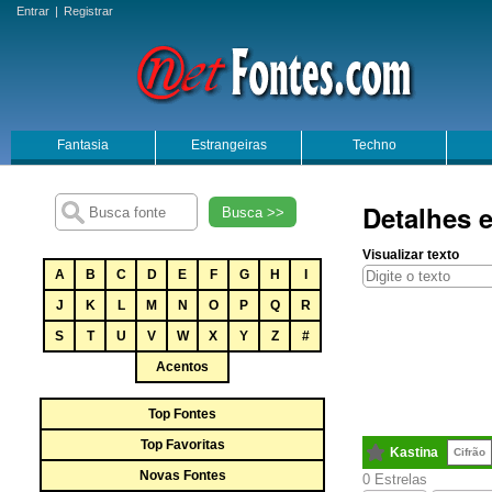
Entrar
|
Registrar
Fantasia
Estrangeiras
Techno
Detalhes 
Busca >>
Visualizar texto
A
B
C
D
E
F
G
H
I
J
K
L
M
N
O
P
Q
R
S
T
U
V
W
X
Y
Z
#
Acentos
Top Fontes
Top Favoritas
Kastina
Cifrão
Novas Fontes
0