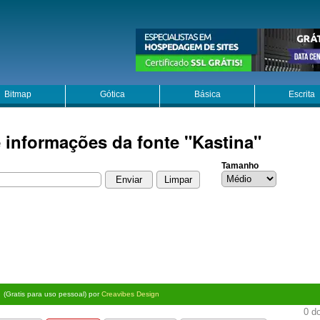
Bitmap
Gótica
Básica
Escrita
e informações da fonte "Kastina"
Tamanho
(Gratis para uso pessoal) por
Creavibes Design
0 do