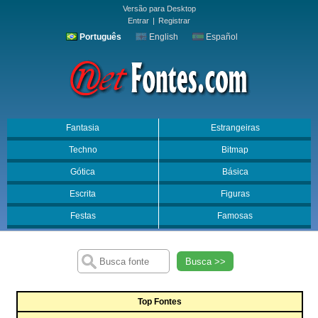
Versão para Desktop
Entrar
|
Registrar
Português
English
Español
Fantasia
Estrangeiras
Techno
Bitmap
Gótica
Básica
Escrita
Figuras
Festas
Famosas
Busca >>
Top Fontes