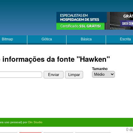
Bitmap
Gótica
Básica
Escrita
e informações da fonte "Hawken"
Tamanho
para uso pessoal) por
Din Studio
0 do