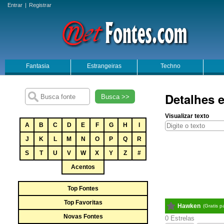
Entrar
|
Registrar
Fantasia
Estrangeiras
Techno
Detalhes 
Busca >>
Visualizar texto
A
B
C
D
E
F
G
H
I
J
K
L
M
N
O
P
Q
R
S
T
U
V
W
X
Y
Z
#
Acentos
Top Fontes
Top Favoritas
Hawken
(Gratis 
Novas Fontes
0