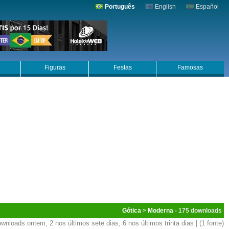
Português
English
Español
Figuras
Festas
Famosas
Gótica
>
Moderna
- 175
wnloads ontem, 2 nos últimos sete dias, 6 nos últimos trinta dias | (1 fonte)