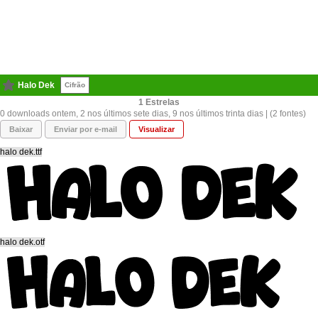
Halo Dek
Cifrão
1
0 downloads ontem, 2 nos últimos sete dias, 9 nos últimos trinta dias | (2 fontes)
Baixar
Enviar por e-mail
Visualizar
halo dek.ttf
halo dek.otf