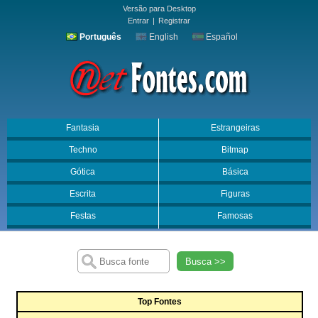
Versão para Desktop
Entrar
|
Registrar
Português
English
Español
Fantasia
Estrangeiras
Techno
Bitmap
Gótica
Básica
Escrita
Figuras
Festas
Famosas
Busca >>
Top Fontes