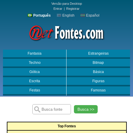
Versão para Desktop
Entrar
|
Registrar
Português
English
Español
Fantasia
Estrangeiras
Techno
Bitmap
Gótica
Básica
Escrita
Figuras
Festas
Famosas
Busca >>
Top Fontes