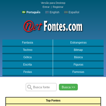
Versão para Desktop
Entrar
|
Registrar
Português
English
Español
Fantasia
Estrangeiras
Techno
Bitmap
Gótica
Básica
Escrita
Figuras
Festas
Famosas
Busca >>
Top Fontes