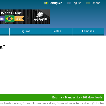
Português
English
Español
Figuras
Festas
Famosas
s"
Escrita
>
Manuscrita
- 168
wnloads ontem, 1 nos últimos sete dias, 6 nos últimos trinta dias | (1 fonte)