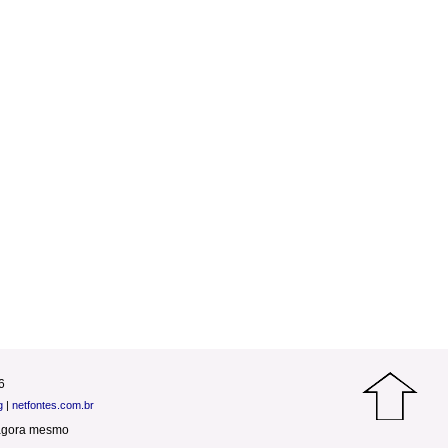
6
g
|
netfontes.com.br
agora mesmo