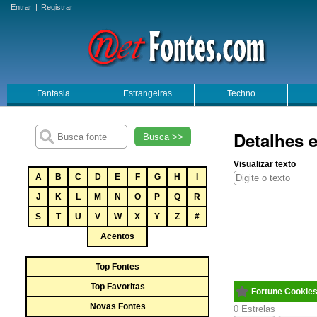
Entrar
|
Registrar
Fantasia
Estrangeiras
Techno
Detalhes 
Busca >>
Visualizar texto
A
B
C
D
E
F
G
H
I
J
K
L
M
N
O
P
Q
R
S
T
U
V
W
X
Y
Z
#
Acentos
Top Fontes
Top Favoritas
Fortune Cookie
Novas Fontes
0