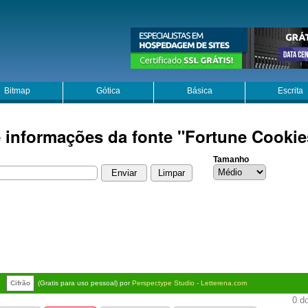
Bitmap
Gótica
Básica
Escrita
e informações da fonte "Fortune Cookie
Tamanho
s
Cifrão
(Gratis para uso pessoal) por
Perspectype Studio - Letterena.com
0 do