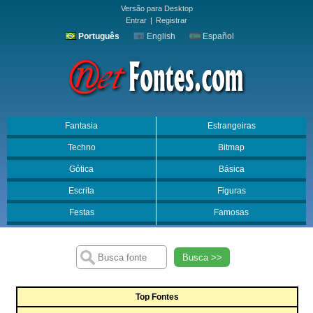
Versão para Desktop
Entrar
|
Registrar
Português
English
Español
Fantasia
Estrangeiras
Techno
Bitmap
Gótica
Básica
Escrita
Figuras
Festas
Famosas
Busca >>
Top Fontes