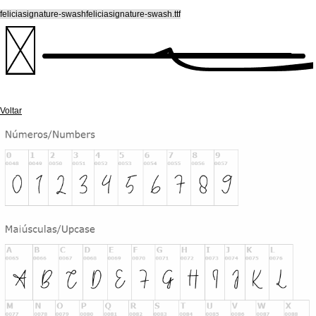
feliciasignature-swashfeliciasignature-swash.ttf
Voltar