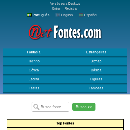
Versão para Desktop
Entrar
|
Registrar
Português
English
Español
Fantasia
Estrangeiras
Techno
Bitmap
Gótica
Básica
Escrita
Figuras
Festas
Famosas
Busca >>
Top Fontes