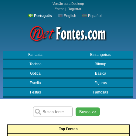
Versão para Desktop
Entrar
|
Registrar
Português
English
Español
Fantasia
Estrangeiras
Techno
Bitmap
Gótica
Básica
Escrita
Figuras
Festas
Famosas
Busca >>
Top Fontes