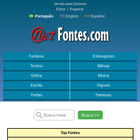
Versão para Desktop
Entrar
|
Registrar
Português
English
Español
Fantasia
Estrangeiras
Techno
Bitmap
Gótica
Básica
Escrita
Figuras
Festas
Famosas
Busca >>
Top Fontes