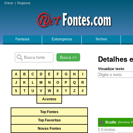
Entrar
|
Registrar
Fantasia
Estrangeiras
Techno
Detalhes e
Busca >>
Visualizar texto
A
B
C
D
E
F
G
H
I
J
K
L
M
N
O
P
Q
R
S
T
U
V
W
X
Y
Z
#
Acentos
Top Fontes
Top Favoritas
Braille
(Domínio P
Novas Fontes
5