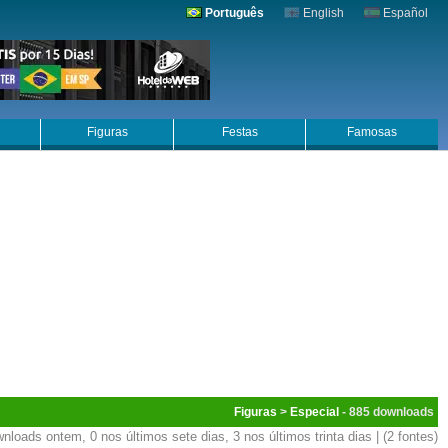
Português
English
Español
Figuras
Festas
Famosas
Figuras
>
Especial
- 885
nloads ontem, 0 nos últimos sete dias, 3 nos últimos trinta dias | (2 fontes)