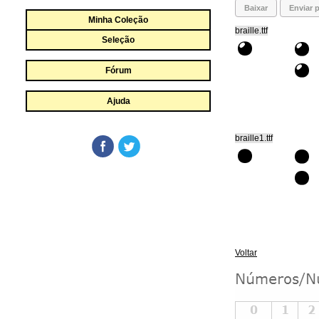
Baixar
Enviar p
Minha Coleção
braille.ttf
Seleção
Fórum
Ajuda
braille1.ttf
Voltar