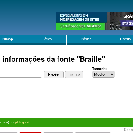
Bitmap
Gótica
Básica
Escrita
 informações da fonte "Braille"
Tamanho
úblico) por
philing.net
0 dow