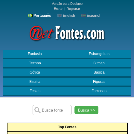
Versão para Desktop
Entrar
|
Registrar
Português
English
Español
Fantasia
Estrangeiras
Techno
Bitmap
Gótica
Básica
Escrita
Figuras
Festas
Famosas
Busca >>
Top Fontes