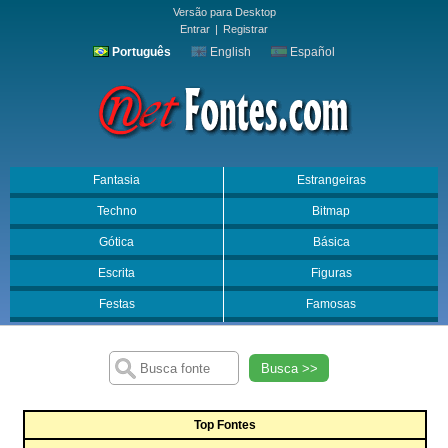
Versão para Desktop
Entrar
|
Registrar
Português
English
Español
Fantasia
Estrangeiras
Techno
Bitmap
Gótica
Básica
Escrita
Figuras
Festas
Famosas
Busca >>
Top Fontes