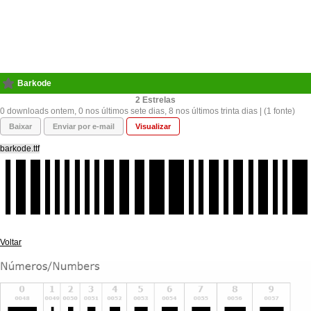
Barkode
2
0 downloads ontem, 0 nos últimos sete dias, 8 nos últimos trinta dias | (1 fonte)
Baixar
Enviar por e-mail
Visualizar
barkode.ttf
Voltar