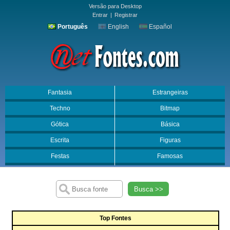
Versão para Desktop
Entrar
|
Registrar
Português
English
Español
Fantasia
Estrangeiras
Techno
Bitmap
Gótica
Básica
Escrita
Figuras
Festas
Famosas
Busca >>
Top Fontes