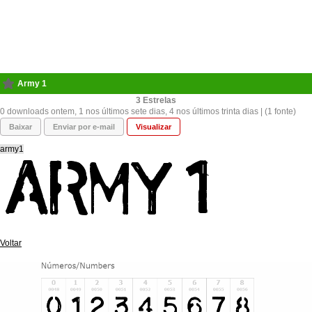
Army 1
3
0 downloads ontem, 1 nos últimos sete dias, 4 nos últimos trinta dias | (1 fonte)
Baixar
Enviar por e-mail
Visualizar
army1
Voltar