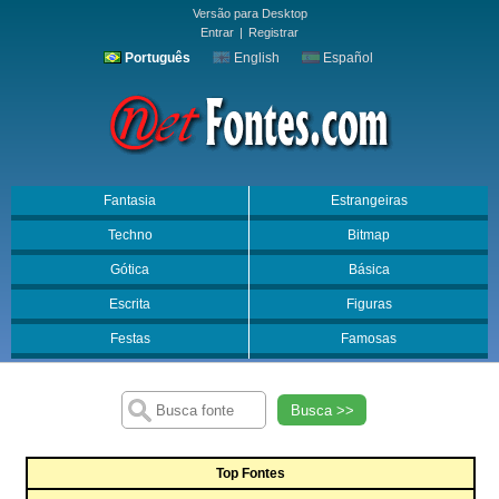
Versão para Desktop
Entrar
|
Registrar
Português
English
Español
Fantasia
Estrangeiras
Techno
Bitmap
Gótica
Básica
Escrita
Figuras
Festas
Famosas
Busca >>
Top Fontes