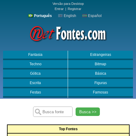
Versão para Desktop
Entrar
|
Registrar
Português
English
Español
Fantasia
Estrangeiras
Techno
Bitmap
Gótica
Básica
Escrita
Figuras
Festas
Famosas
Busca >>
Top Fontes