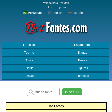
Versão para Desktop
Entrar
|
Registrar
Português
English
Español
Fantasia
Estrangeiras
Techno
Bitmap
Gótica
Básica
Escrita
Figuras
Festas
Famosas
Busca >>
Top Fontes