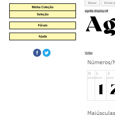
Baixar
Enviar p
Minha Coleção
agetta display.otf
Seleção
Fórum
Ajuda
Voltar