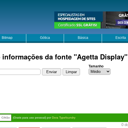
Bitmap
Gótica
Básica
Escrita
 informações da fonte "Agetta Display"
Tamanho
Cifrão
(Gratis para uso pessoal) por
Dora Typefoundry
0 do