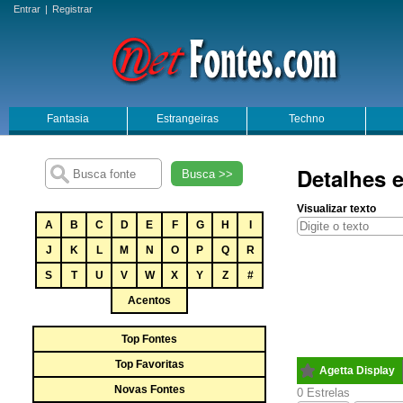
Entrar
|
Registrar
Fantasia
Estrangeiras
Techno
Detalhes e
Busca >>
Visualizar texto
A
B
C
D
E
F
G
H
I
J
K
L
M
N
O
P
Q
R
S
T
U
V
W
X
Y
Z
#
Acentos
Top Fontes
Top Favoritas
Agetta Display
Novas Fontes
0