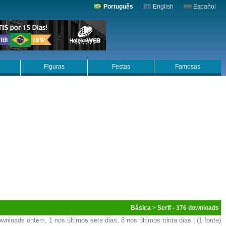
Português
English
Español
Figuras
Festas
Famosas
Básica
>
Serif
- 376
wnloads ontem, 1 nos últimos sete dias, 8 nos últimos trinta dias | (1 fonte)