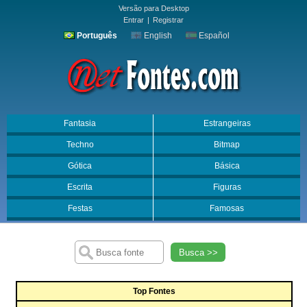
Versão para Desktop
Entrar
|
Registrar
Português
English
Español
Fantasia
Estrangeiras
Techno
Bitmap
Gótica
Básica
Escrita
Figuras
Festas
Famosas
Busca >>
Top Fontes