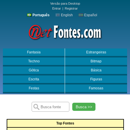
Versão para Desktop
Entrar
|
Registrar
Português
English
Español
Fantasia
Estrangeiras
Techno
Bitmap
Gótica
Básica
Escrita
Figuras
Festas
Famosas
Busca >>
Top Fontes