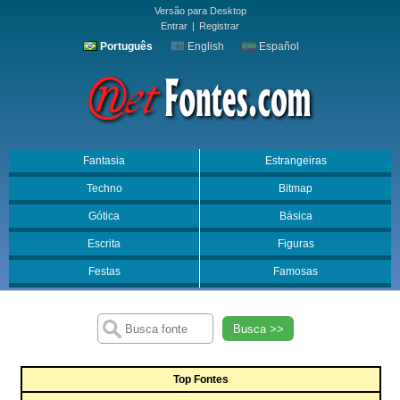
Versão para Desktop
Entrar
|
Registrar
Português
English
Español
Fantasia
Estrangeiras
Techno
Bitmap
Gótica
Básica
Escrita
Figuras
Festas
Famosas
Busca >>
Top Fontes